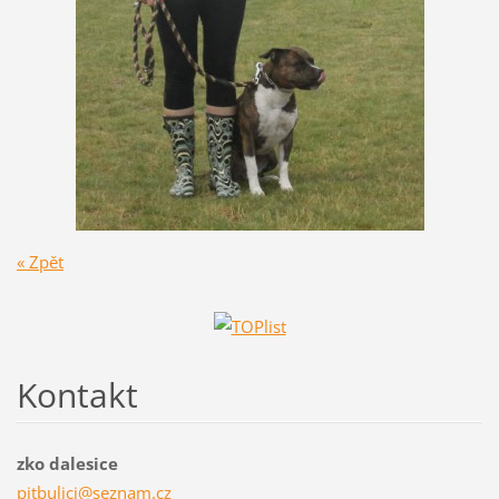
« Zpět
Kontakt
zko dalesice
pitbulic
i@seznam
.cz