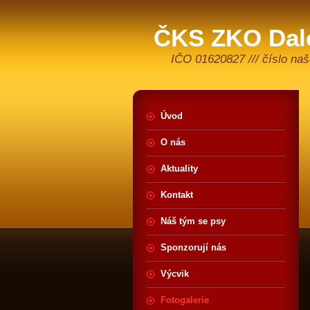
ČKS ZKO Dale
IČO 01620827 /// číslo na
Úvod
O nás
Aktuality
Kontakt
Náš tým se psy
Sponzorují nás
Výcvik
Fotogalerie