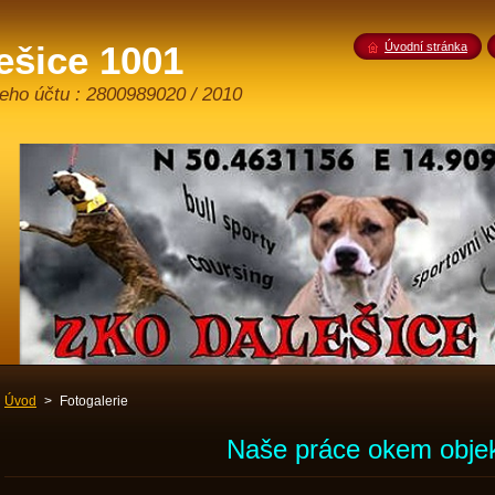
šice 1001
Úvodní stránka
šeho účtu : 2800989020 / 2010
Úvod
>
Fotogalerie
Naše práce okem objek