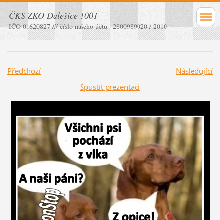
ČKS ZKO Dalešice 1001
IČO 01620827 /// číslo našeho účtu : 2800989020 / 2010
Předchozí
Následující
Spustit prezentaci