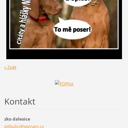
« Zpět
Kontakt
zko dalesice
pitbulic
i@seznam
.cz