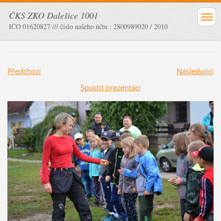
ČKS ZKO Dalešice 1001
IČO 01620827 /// číslo našeho účtu : 2800989020 / 2010
Předchozí
Následující
Spustit prezentaci