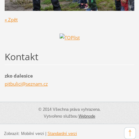
« Zpět
Kontakt
zko dalesice
pitbulic
i@seznam
.cz
© 2014 Všechna práva vyhrazena.
Vytvořeno službou
Webnode
Zobrazit:
Mobilní verzi
|
Standardní verzi