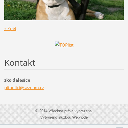
« Zpět
Kontakt
zko dalesice
pitbulic
i@seznam
.cz
© 2014 Všechna práva vyhrazena.
Vytvořeno službou
Webnode