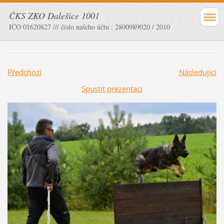
ČKS ZKO Dalešice 1001
IČO 01620827 /// číslo našeho účtu : 2800989020 / 2010
Předchozí
Následující
Spustit prezentaci