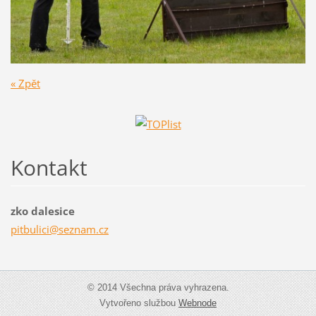
« Zpět
Kontakt
zko dalesice
pitbulic
i@seznam
.cz
© 2014 Všechna práva vyhrazena.
Vytvořeno službou
Webnode