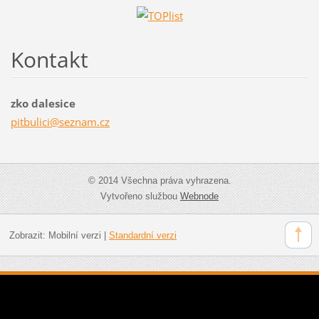
Kontakt
zko dalesice
pitbulic
i@seznam
.cz
© 2014 Všechna práva vyhrazena.
Vytvořeno službou
Webnode
Zobrazit:
Mobilní verzi
|
Standardní verzi