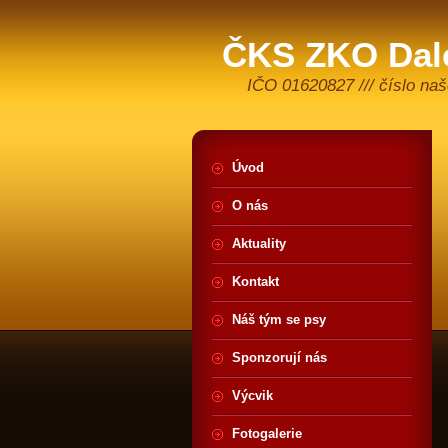
ČKS ZKO Dale
IČO 01620827 /// číslo na
Úvod
O nás
Aktuality
Kontakt
Náš tým se psy
Sponzorují nás
Výcvik
Fotogalerie