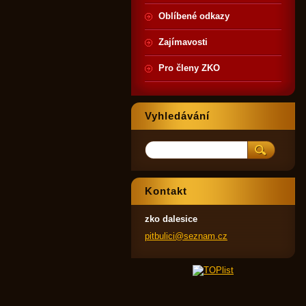
Oblíbené odkazy
Zajímavosti
Pro členy ZKO
Vyhledávání
Kontakt
zko dalesice
pitbulic
i@seznam
.cz