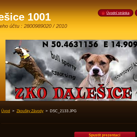
šice 1001
Úvodní stránka
šeho účtu : 2800989020 / 2010
Úvod
>
Zkoušky Závody
>
DSC_2133.JPG
Spustit prezentaci