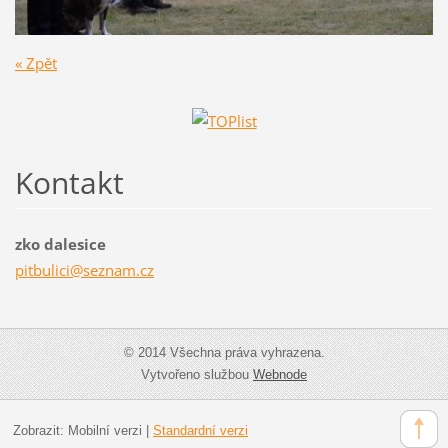
« Zpět
Kontakt
zko dalesice
pitbulic
i@seznam
.cz
© 2014 Všechna práva vyhrazena.
Vytvořeno službou
Webnode
Zobrazit:
Mobilní verzi
|
Standardní verzi