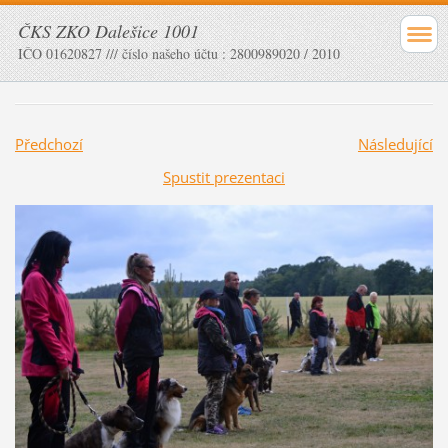
ČKS ZKO Dalešice 1001
IČO 01620827 /// číslo našeho účtu : 2800989020 / 2010
Předchozí
Následující
Spustit prezentaci